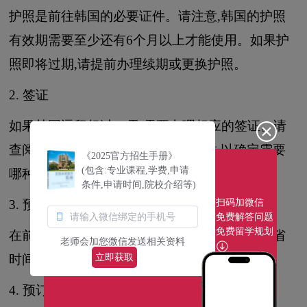
护照是前往韩国的必要证件。请注意,韩国的护照
有效期需要至少还有6个月以上才能使用。如果护
照即将过期,请提前办理续期或更换护照。
2. 签证
如果韩国逗留超过90天,需要办理相应的签证。请
查阅韩国驻你所在国家大使馆的网站,以确定需要
《2025官方招生手册》
(包含:专业课程,学费,申请
哪种签证。
条件,申请时间,院校介绍等)
扫码加微信
3. 预订酒店
免费解答问题
免费留学规划
在前往韩国之前,请预订好酒店。这将有助于节省
老师会加您微信发送相关资料
立即获取
时间和金钱,同时避免在抵达韩国后找不到住宿。
4. 预订交通工具