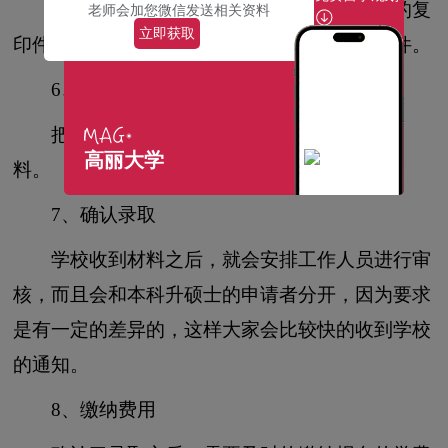
还有其他材料的准备，包括申请表、护照的复
老师会加您微信发送相关资料
立即获取
印件、规格合适的证件照、学历和语言的公证件。
6、签订合同,递交申请
把所有的资料给招生老师,招生老师提交资
高丽大学
料。
7、确认录取
学校收到材料之后，就会安排工作人员进行审
核，而且会和本科升硕士的申请者分开，因为要求
是有一定的差异的，这样大家会比较快的收到学校
的通知。
8、缴纳费用