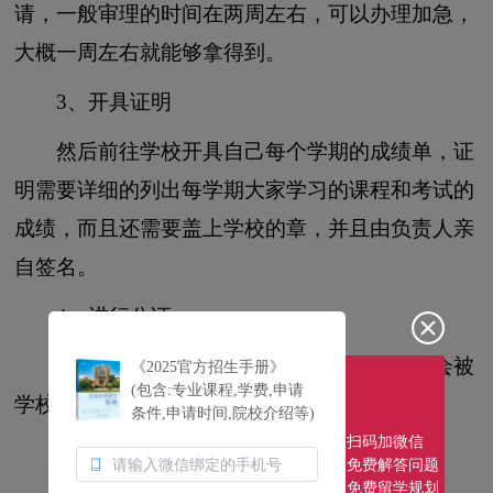
请，一般审理的时间在两周左右，可以办理加急，
大概一周左右就能够拿得到。
3、开具证明
然后前往学校开具自己每个学期的成绩单，证
明需要详细的列出每学期大家学习的课程和考试的
成绩，而且还需要盖上学校的章，并且由负责人亲
自签名。
4、进行公证
成绩单和毕业证，还需要公证，这之后才会被
《2025官方招生手册》
(包含:专业课程,学费,申请
学校认可治疗的有效性和真实性。
条件,申请时间,院校介绍等)
扫码加微信
5、准备材料
免费解答问题
免费留学规划