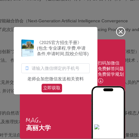
t-Generation Artificial Intelligence Convergence
“LLM / sLM for Business： Enhancing Productivity an
《2025官方招生手册》
(包含:专业课程,学费,申请
产力与创新”为主题发表了主题演讲。 林博士提出了利用LLM（大型语言模型
条件,申请时间,院校介绍等)
。 作为sLM的一个例子，介绍了高丽大学 HIAI研究所开发的云3技术
扫码加微信
免费解答问题
免费留学规划
老师会加您微信发送相关资料
流见解。 高丽大学教授Byung-Ho Choi介绍了与HIAI研究人员的
立即获取
，并讨论了将人工智能技术融入业务的方法。
最好的自然语言处理技术，还展示了人工智能的原创技术，例如基于多模态
及推理技术 。
高丽大学
）表示：“对于无法自行开发超大型LLM的公司来说，使用域名转移技术和轻量级