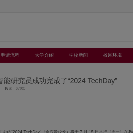
申请流程
大学介绍
学校新闻
校园环境
究员成功完成了“2024 TechDay”
阅读：
670次
主办的“2024 TechDay”（金东源校长）将于 7 月 15 日举行（周一）在J