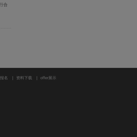
会
行合
报名
|
资料下载
|
offer展示